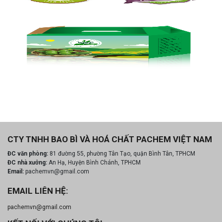
Hộp
H
carton
c
có
c
quai
q
xách
x
CTY TNHH BAO BÌ VÀ HOÁ CHẤT PACHEM VIỆT NAM
ĐC văn phòng:
81 đường 55, phường Tân Tạo, quận Bình Tân, TPHCM
ĐC nhà xưởng:
An Hạ, Huyện Bình Chánh, TPHCM
Email:
pachemvn@gmail.com
EMAIL LIÊN HỆ:
pachemvn@gmail.com